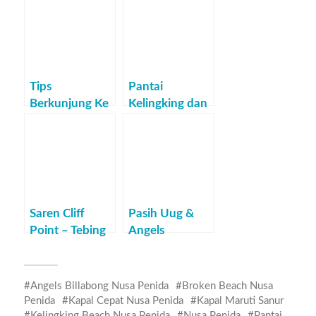
Tips
Pantai
Berkunjung Ke
Kelingking dan
Nusa Penida
Susahnya
Mencari
Alamatnya
Saren Cliff
Pasih Uug &
Point – Tebing
Angels
Indah di Nusa
Billabong
Penida
Angels Billabong Nusa Penida
Broken Beach Nusa
Penida
Kapal Cepat Nusa Penida
Kapal Maruti Sanur
Kelingking Beach Nusa Penida
Nusa Penida
Pantai