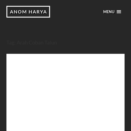
ANOM HARYA
MENU
Tag:
Arah Coban Talun