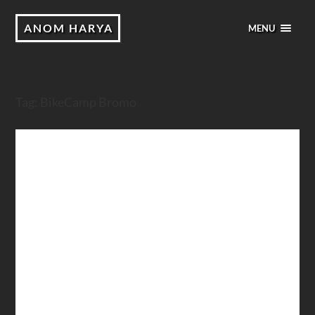
ANOM HARYA
MENU
Tag:
BikeCamp Bromo