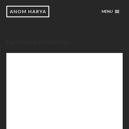
ANOM HARYA
MENU
Tag:
Camping di Coban Talun