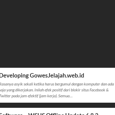
Developing GowesJelajah.web.id
Rasanya asyik sekali ketika harus bergumul dengan komputer dan ada
saja yang dikerjakan. Inilah efek positif dari blokir situs Facebook &
Twitter pada jam efektif (jam kerja). Semua…