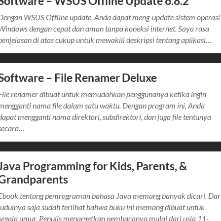
Software – WSUS Offline Update 6.8.2
Dengan WSUS Offline update, Anda dapat meng-update sistem operasi
Windows dengan cepat dan aman tanpa koneksi internet. Saya rasa
penjelasan di atas cukup untuk mewakili deskripsi tentang aplikasi…
Software – File Renamer Deluxe
File renamer dibuat untuk memudahkan penggunanya ketika ingin
mengganti nama file dalam satu waktu. Dengan program ini, Anda
dapat mengganti nama direktori, subdirektori, dan juga file tentunya
secara…
Java Programming for Kids, Parents, &
Grandparents
Ebook tentang pemrograman bahasa Java memang banyak dicari. Dar
judulnya saja sudah terlihat bahwa buku ini memang dibuat untuk
segala umur. Penulis menargetkan pembacanya mulai dari usia 11-