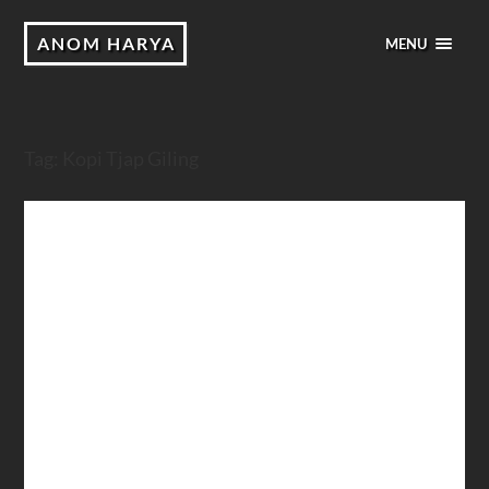
ANOM HARYA
MENU
Tag:
Kopi Tjap Giling