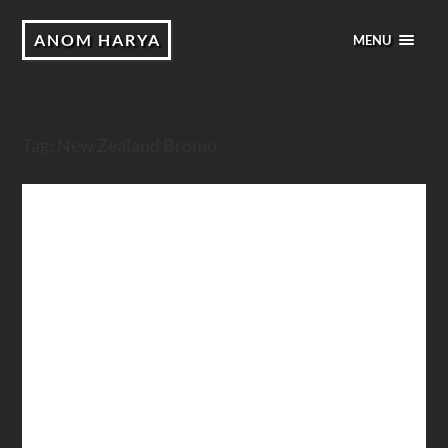
ANOM HARYA
MENU
Tag:
New Zealand Bromo