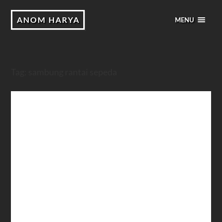
ANOM HARYA
MENU
Tag:
sambung rantai sepeda