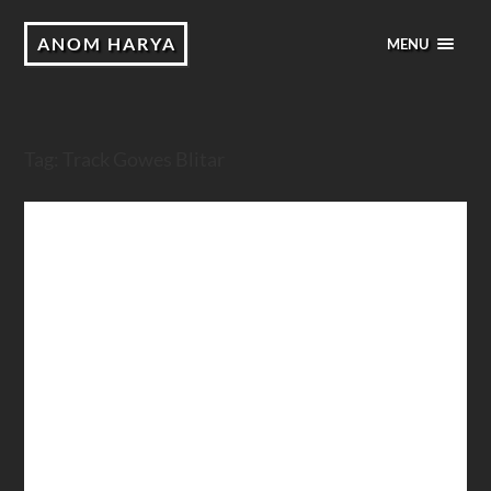
ANOM HARYA
MENU
Tag:
Track Gowes Blitar