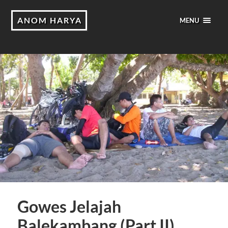
ANOM HARYA
MENU
Gowes Jelajah
Balekambang (Part II)