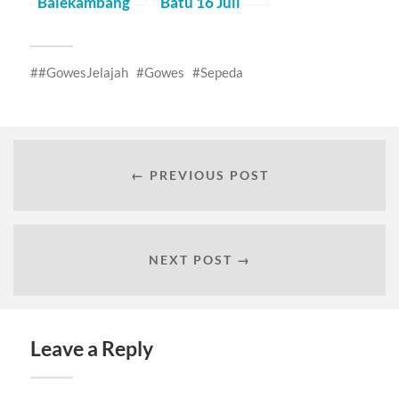
Balekambang
Batu 16 Juli
(Part I)
2011
#GowesJelajah
Gowes
Sepeda
← PREVIOUS POST
NEXT POST →
Leave a Reply