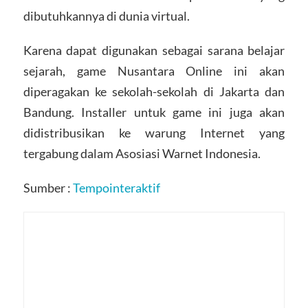
dibutuhkannya di dunia virtual.
Karena dapat digunakan sebagai sarana belajar
sejarah, game Nusantara Online ini akan
diperagakan ke sekolah-sekolah di Jakarta dan
Bandung. Installer untuk game ini juga akan
didistribusikan ke warung Internet yang
tergabung dalam Asosiasi Warnet Indonesia.
Sumber :
Tempointeraktif