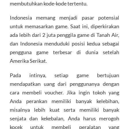
membutuhkan kode-kode tertentu.
Indonesia memang menjadi pasar potensial
untuk memasarkan game. Saat ini, diperkirakan
ada lebih dari 2 juta penggila game di Tanah Air,
dan Indonesia menduduki posisi kedua sebagai
pengguna game terbesar di dunia setelah
Amerika Serikat.
Pada intinya, setiap game bertujuan
mendapatkan uang dari penggunanya dengan
cara membeli voucher. Jika ingin tokoh yang
Anda perankan memiliki banyak kelebihan,
misalnya lebih kuat serta memiliki banyak
senjata dan kekebalan, Anda harus merogoh
kocek untuk membeli peralatan yang