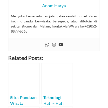
Anom Harya
Menyukai bersepeda dan jalan-jalan sambil motret. Kalau
ingin dipandu berwisata, bersepeda, atau difotoin di
sekitar Bromo dan Malang, kontak via WA aja ke +62852-
8877-6565
Related Posts:
Situs Panduan
Teknologi –
Wisata
Hati – Hati