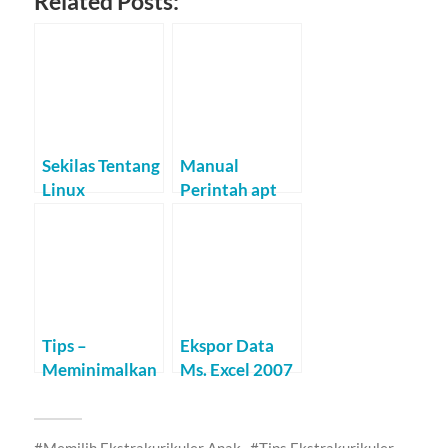
Related Posts:
Sekilas Tentang
Manual
Linux
Perintah apt
Dalam Linux
Tips –
Ekspor Data
Meminimalkan
Ms. Excel 2007
Tekanan Kerja
(*.xls) ke dalam
MySQL
Memilih Ekstrakurikuler Anak
Tips Ekstrakurikuler