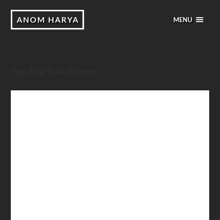
ANOM HARYA
MENU
Tag:
Adat Suku Bromo