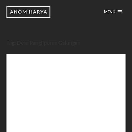
ANOM HARYA
MENU
Tag:
Desa Panglipuran Galungan