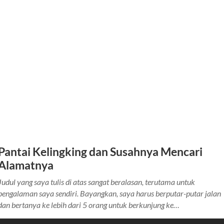
Pantai Kelingking dan Susahnya Mencari
Alamatnya
Judul yang saya tulis di atas sangat beralasan, terutama untuk
pengalaman saya sendiri. Bayangkan, saya harus berputar-putar jalan
dan bertanya ke lebih dari 5 orang untuk berkunjung ke…