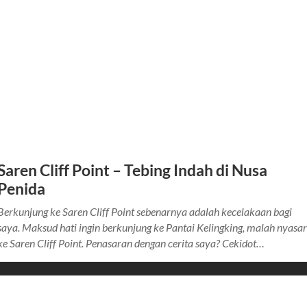
Saren Cliff Point – Tebing Indah di Nusa
Penida
Berkunjung ke Saren Cliff Point sebenarnya adalah kecelakaan bagi
saya. Maksud hati ingin berkunjung ke Pantai Kelingking, malah nyasar
ke Saren Cliff Point. Penasaran dengan cerita saya? Cekidot…