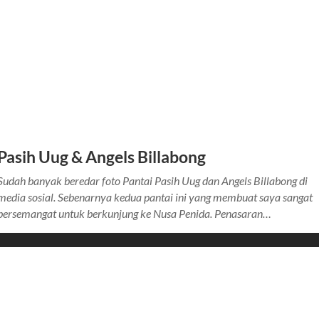
Pasih Uug & Angels Billabong
Sudah banyak beredar foto Pantai Pasih Uug dan Angels Billabong di
media sosial. Sebenarnya kedua pantai ini yang membuat saya sangat
bersemangat untuk berkunjung ke Nusa Penida. Penasaran…