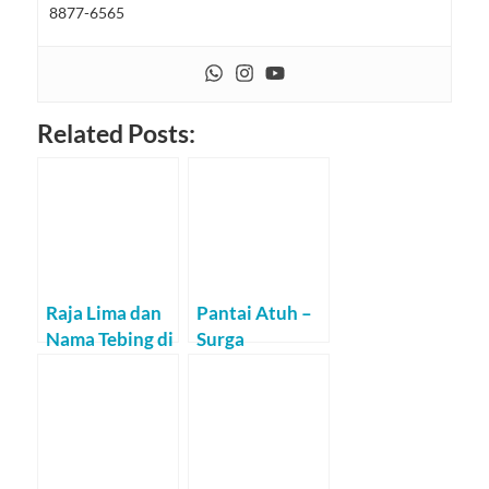
8877-6565
Related Posts:
Raja Lima dan
Pantai Atuh –
Nama Tebing di
Surga
Pantai Atuh
Landscape di
Nusa Penida