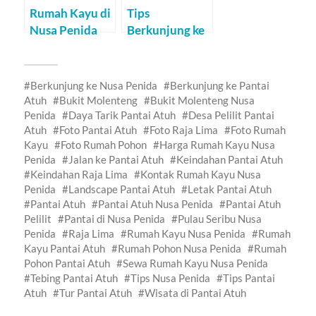
Rumah Kayu di
Tips
Nusa Penida
Berkunjung ke
Pantai Tiga
Warna
(Malang)
Berkunjung ke Nusa Penida
Berkunjung ke Pantai
Atuh
Bukit Molenteng
Bukit Molenteng Nusa
Penida
Daya Tarik Pantai Atuh
Desa Pelilit Pantai
Atuh
Foto Pantai Atuh
Foto Raja Lima
Foto Rumah
Kayu
Foto Rumah Pohon
Harga Rumah Kayu Nusa
Penida
Jalan ke Pantai Atuh
Keindahan Pantai Atuh
Keindahan Raja Lima
Kontak Rumah Kayu Nusa
Penida
Landscape Pantai Atuh
Letak Pantai Atuh
Pantai Atuh
Pantai Atuh Nusa Penida
Pantai Atuh
Pelilit
Pantai di Nusa Penida
Pulau Seribu Nusa
Penida
Raja Lima
Rumah Kayu Nusa Penida
Rumah
Kayu Pantai Atuh
Rumah Pohon Nusa Penida
Rumah
Pohon Pantai Atuh
Sewa Rumah Kayu Nusa Penida
Tebing Pantai Atuh
Tips Nusa Penida
Tips Pantai
Atuh
Tur Pantai Atuh
Wisata di Pantai Atuh