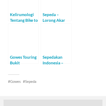
Kelirumologi
Sepeda –
Tentang Bike to
Lorong Akar
Work (B2W)
Pohon
Gowes Touring
Sepedakan
Bukit
Indonesia –
Paralayang
Malang (Part II)
(Malang)
Gowes
Sepeda