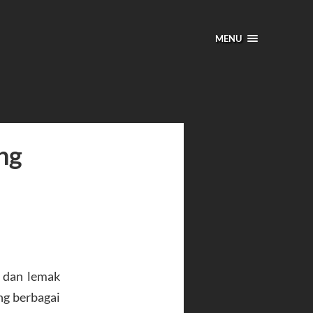
MENU
ng
l dan lemak
ng berbagai