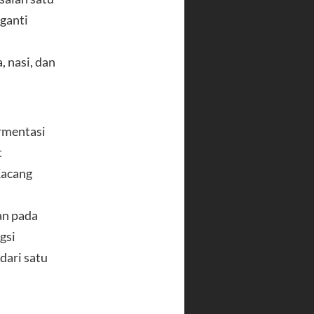
gganti
, nasi, dan
ermentasi
t
Kacang
an pada
gsi
dari satu