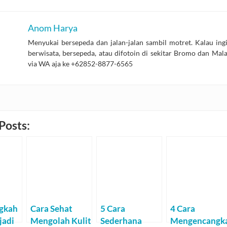
Anom Harya
Menyukai bersepeda dan jalan-jalan sambil motret. Kalau ing
berwisata, bersepeda, atau difotoin di sekitar Bromo dan Mal
via WA aja ke +62852-8877-6565
Posts:
ngkah
Cara Sehat
5 Cara
4 Cara
jadi
Mengolah Kulit
Sederhana
Mengencangk