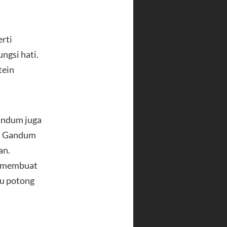
rti
ngsi hati.
tein
andum juga
l. Gandum
an.
a membuat
tu potong