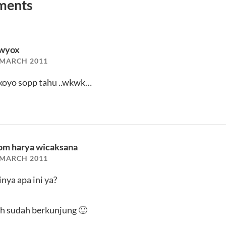
ments
wyox
 MARCH 2011
koyo sopp tahu ..wkwk…
om harya wicaksana
 MARCH 2011
nya apa ini ya?
ih sudah berkunjung 🙂