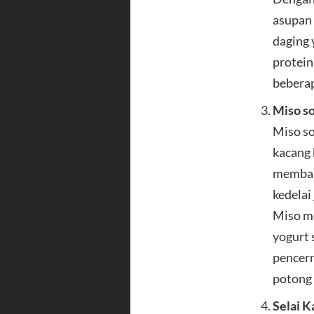
asupan 
daging 
protein
beberap
Miso s
Miso so
kacang 
memban
kedelai
Miso m
yogurt 
pencern
potong
Selai K