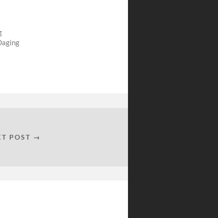
g
Daging
XT POST →