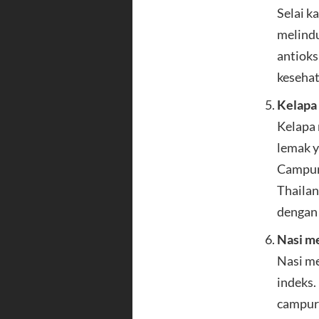
Selai k
melindu
antioks
kesehat
Kelapa
Kelapa 
lemak y
Campurk
Thailan
dengan 
Nasi m
Nasi me
indeks.
campurk