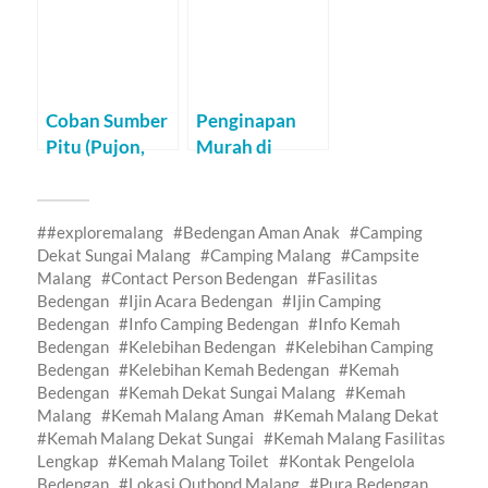
Gunung
Pemula
Coban Sumber
Penginapan
Pitu (Pujon,
Murah di
Malang)
Malang Saat
Liburan
#exploremalang
Bedengan Aman Anak
Camping
Dekat Sungai Malang
Camping Malang
Campsite
Malang
Contact Person Bedengan
Fasilitas
Bedengan
Ijin Acara Bedengan
Ijin Camping
Bedengan
Info Camping Bedengan
Info Kemah
Bedengan
Kelebihan Bedengan
Kelebihan Camping
Bedengan
Kelebihan Kemah Bedengan
Kemah
Bedengan
Kemah Dekat Sungai Malang
Kemah
Malang
Kemah Malang Aman
Kemah Malang Dekat
Kemah Malang Dekat Sungai
Kemah Malang Fasilitas
Lengkap
Kemah Malang Toilet
Kontak Pengelola
Bedengan
Lokasi Outbond Malang
Pura Bedengan