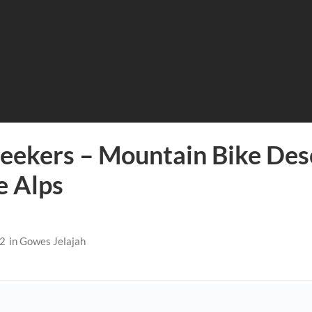
eekers – Mountain Bike Des
e Alps
12
in
Gowes Jelajah