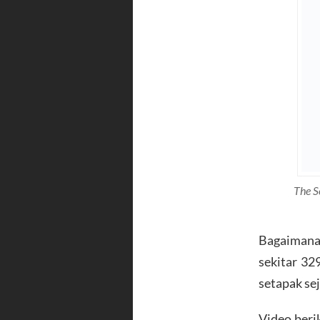
The S
Bagaimana
sekitar 32
setapak se
Video beri