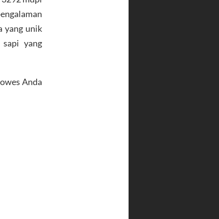
 pengalaman
a yang unik
 sapi yang
 gowes Anda