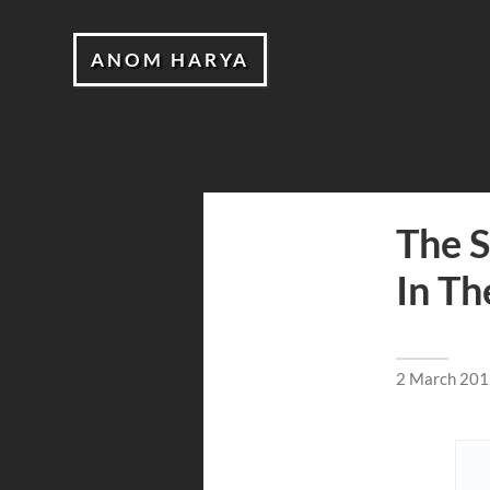
ANOM HARYA
The S
In Th
2 March 20