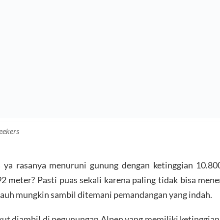
eekers
 ya rasanya menuruni gunung dengan ketinggian 10.800
92 meter? Pasti puas sekali karena paling tidak bisa men
jauh mungkin sambil ditemani pemandangan yang indah.
kut diambil di pegunungan Alpen yang memiliki ketinggia