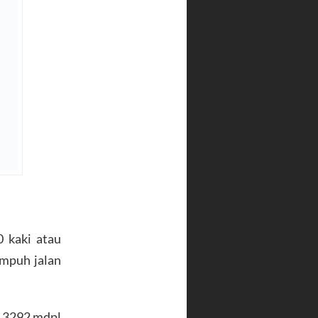
 kaki atau
empuh jalan
n 3292 mdpl