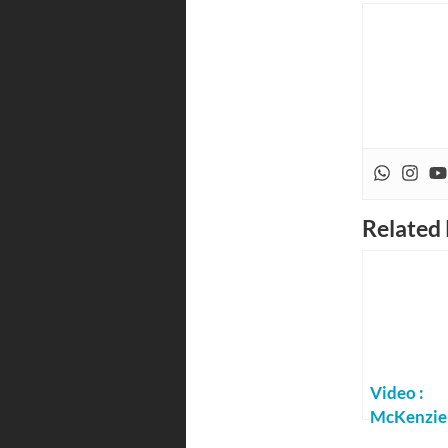
Related 
Video :
McKenzie
River Trai