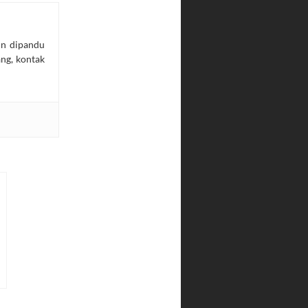
in dipandu
ang, kontak
e