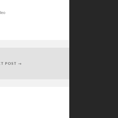
deo
XT POST →