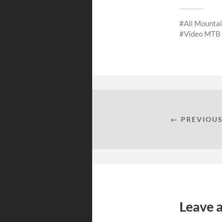
Mountain
Biking (Pa
All Mounta
Video MTB
← PREVIOUS
Leave 