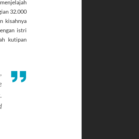
menjelajah
gian 32.000
an kisahnya
engan istri
ah kutipan
,
e
.
d