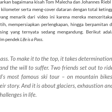
rkan bagaimana kisah Tom Malecha dan Johannes Riebl 
 kilometer serta meng-cover dataran dengan total keting
yang menarik dari video ini karena mereka menceritak
atih, mempersiapkan perlengkapan, hingga berpamitan d
sing yang ternyata sedang mengandung. Berikut adal
film pendek
Life is a Pass
.
 pass. To make it to the top, it takes determination
nd the will to suffer. Two friends set out to rid
d’s most famous ski tour – on mountain bikes
heir story. And it is about glaciers, exhaustion an
hallenges in life.