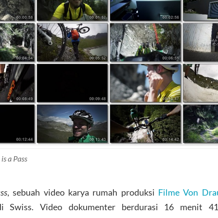
 is a Pass
ass
, sebuah video karya rumah produksi
Filme Von Dra
di Swiss. Video dokumenter berdurasi 16 menit 41