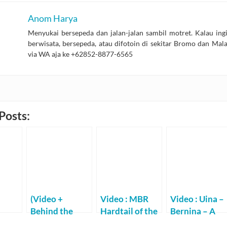
Anom Harya
Menyukai bersepeda dan jalan-jalan sambil motret. Kalau ing
berwisata, bersepeda, atau difotoin di sekitar Bromo dan Mal
via WA aja ke +62852-8877-6565
Posts:
(Video +
Video : MBR
Video : Uina –
Behind the
Hardtail of the
Bernina – A
l
Scene) Chriss
Year
Mountain Bik