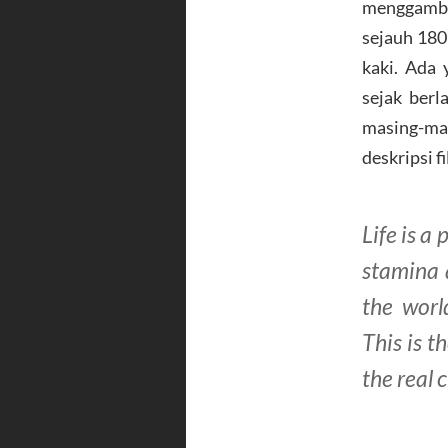
menggamba
sejauh 180
kaki. Ada 
sejak berl
masing-ma
deskripsi 
Life is a
stamina a
the worl
This is t
the real c