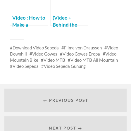
Video : How to
(Video +
Make a
Behind the
Mountain Bike
Scene) Chriss
Film
Akrig – Five
Download Video Sepeda
Filme von Draussen
Video
Downhill
Video Gowes
Video Gowes Eropa
Video
Mountain Bike
Video MTB
Video MTB All Mountain
Video Sepeda
Video Sepeda Gunung
← PREVIOUS POST
NEXT POST →