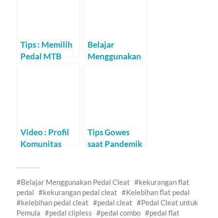
Tips : Memilih
Belajar
Pedal MTB
Menggunakan
Sesuai
Pedal Cleat /
Kebutuhan
Clipless
Video : Profil
Tips Gowes
Komunitas
saat Pandemik
Gowes Jelajah
Corona
on NET 24
Belajar Menggunakan Pedal Cleat
kekurangan flat
pedal
kekurangan pedal cleat
Kelebihan flat pedal
kelebihan pedal cleat
pedal cleat
Pedal Cleat untuk
Pemula
pedal clipless
pedal combo
pedal flat