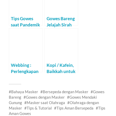
Tips Gowes
Gowes Bareng
saat Pandemik
Jelajah Sirah
Corona
Kencong
(10/06/12)
Webbing :
Kopi / Kafein,
Perlengkapan
Baikkah untuk
Wajib
Pesepeda?
Mountain
Bikers
Bahaya Masker
Bersepeda dengan Masker
Gowes
Bareng
Gowes dengan Masker
Gowes Mendaki
Gunung
Masker saat Olahraga
Olahraga dengan
Masker
Tips & Tutorial
Tips Aman Bersepeda
Tips
Aman Gowes