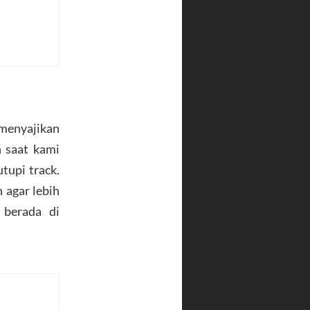
 menyajikan
n saat kami
upi track.
 agar lebih
 berada di