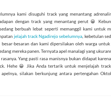
elumnya kami disuguhi track yang menantang adrenalin
adapan dengan track yang menantang perut 😀 Kebun
 sedang berbuah lebat seperti memanggil kami untuk m
mpatan
jelajah track Ngadirejo sebelumnya
, kebetulan s
 besar-besaran dan kami dipersilakan oleh warga untu
sedang mereka panen. Ternyata apel manalagi yang ukurann
 rasanya. Yang pasti rasa manisnya bukan didapat karena
ack. Hehe 😀 Jika Anda tertarik untuk menjelajah track
 apelnya, silakan berkunjung antara pertengahan Okto