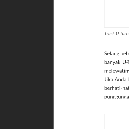
Track
U-Turn
Selang beb
banyak U-T
melewatin
Jika Anda 
berhati-h
punggungan