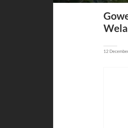
Gowes
Wela
12 Decembe