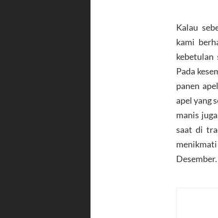
Kalau seb
kami berh
kebetulan
Pada kese
panen apel
apel yang 
manis juga
saat di tr
menikmati
Desember.