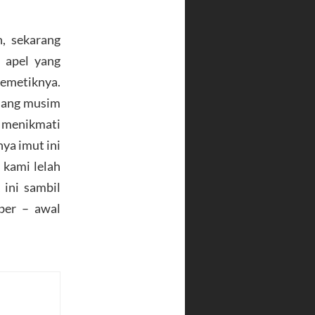
, sekarang
 apel yang
emetiknya.
edang musim
k menikmati
ya imut ini
 kami lelah
 ini sambil
ber – awal