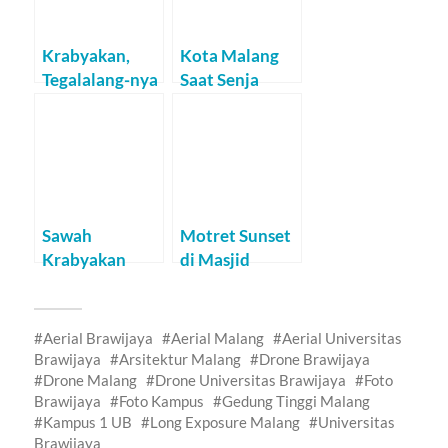
Krabyakan,
Kota Malang
Tegalalang-nya
Saat Senja
Malang
Sawah
Motret Sunset
Krabyakan
di Masjid
Dilihat dari
Salman Al
Langit
Farisi
Aerial Brawijaya
Aerial Malang
Aerial Universitas
Brawijaya
Arsitektur Malang
Drone Brawijaya
Drone Malang
Drone Universitas Brawijaya
Foto
Brawijaya
Foto Kampus
Gedung Tinggi Malang
Kampus 1 UB
Long Exposure Malang
Universitas
Brawijaya