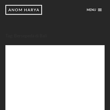
ANOM HARYA
MENU
Tag:
Bersepeda di Bali