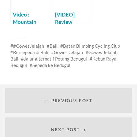
Video :
[VIDEO]
Mountain
Review
Biking at
Pamitra Bike
Cangar
Park – All
Mountain 1
#GowesJelajah
Bali
Batan Blimbing Cycling Club
Bersepeda di Bali
Gowes Jelajah
Gowes Jelajah
Bali
Jalur alternatif Petang Bedugul
Kebun Raya
Bedugul
Sepeda ke Bedugul
← PREVIOUS POST
NEXT POST →