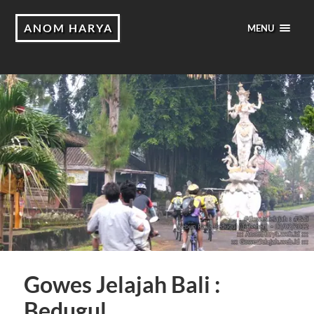
ANOM HARYA
MENU
Gowes Jelajah Bali :
Bedugul