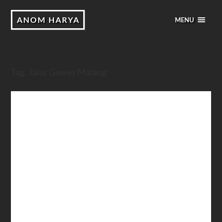
ANOM HARYA
MENU
Tag:
Jalur Gowes Malang